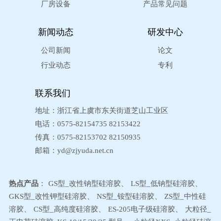
厂房设备
产品常见问题
新闻动态
研发中心
公司新闻
论文
行业动态
专利
联系我们
地址：浙江省上虞市东关街道芝山工业区
电话：0575-82154735 82153422
传真：0575-82153702 82150935
邮箱：
yd@zjyuda.net.cn
热点产品
：
GS型_改性钠型硅溶胶
、
LS型_低钠型硅溶胶
、
GKS型_改性钾型硅溶胶
、
NS型_铵型硅溶胶
、
ZS型_中性硅
溶胶
、
CS型_高纯度硅溶胶
、
ES-205电子级硅溶胶
、
大粒径_