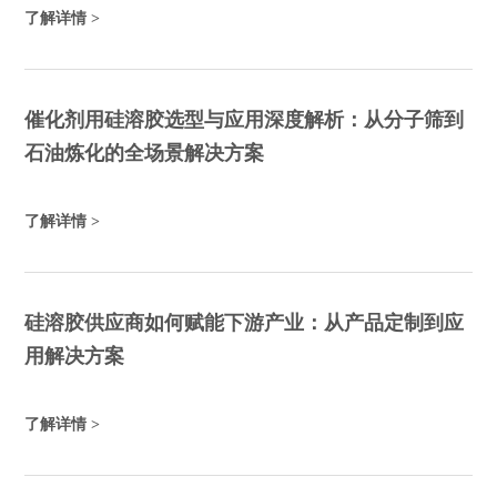
了解详情 >
粘涂料，硅溶胶的选型都直接影响终端产品的性能天花板。本文
以宇达化工的产品体系为依托，深度解析水性涂料改性硅溶胶
（TUS系列、LS系列、ZS系列）及陶瓷涂料专用硅溶胶的技术特
性与选型思路。
催化剂用硅溶胶选型与应用深度解析：从分子筛到
石油炼化的全场景解决方案
了解详情 >
硅溶胶供应商如何赋能下游产业：从产品定制到应
用解决方案
了解详情 >