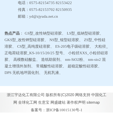
电话：0575-82154735 82153422
传真：0575-82153702 82150935
邮箱：
yd@zjyuda.net.cn
热点产品
：
GS型_改性钠型硅溶胶
、
LS型_低钠型硅溶胶
、
GKS型_改性钾型硅溶胶
、
NS型_铵型硅溶胶
、
ZS型_中性硅
溶胶
、
CS型_高纯度硅溶胶
、
ES-205电子级硅溶胶
、
大粒径_
正电荷硅溶胶_KS-10/15/20/25 型号
、
小粒径XXS_小粒径硅溶
胶
、
高模数硅酸盐
、
造纸助留剂
、
nm-SiO2粉
、
nm-sio2 混
凝土增强外加剂
、
常规酸性硅溶胶
、
超稳定酸性硅溶胶
、
DPS 无机地坪固化剂
、
无机乳液
、
浙江宇达化工有限公司
版权所有(C)2020
网络支持
中国化工
网
全球化工网
生意宝
网盛建站
著作权声明
sitemap
备案号：浙ICP备10015130号-1