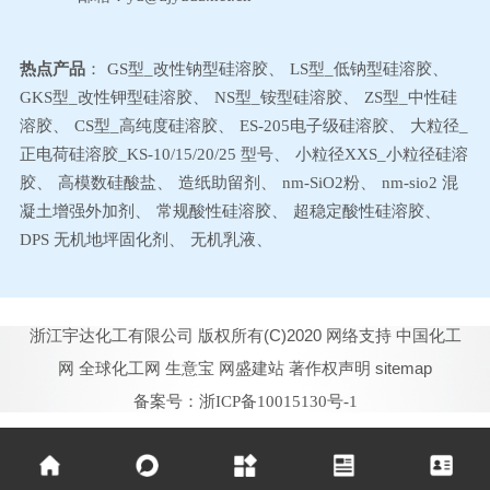
热点产品
：
GS型_改性钠型硅溶胶
、
LS型_低钠型硅溶胶
、
GKS型_改性钾型硅溶胶
、
NS型_铵型硅溶胶
、
ZS型_中性硅
溶胶
、
CS型_高纯度硅溶胶
、
ES-205电子级硅溶胶
、
大粒径_
正电荷硅溶胶_KS-10/15/20/25 型号
、
小粒径XXS_小粒径硅溶
胶
、
高模数硅酸盐
、
造纸助留剂
、
nm-SiO2粉
、
nm-sio2 混
凝土增强外加剂
、
常规酸性硅溶胶
、
超稳定酸性硅溶胶
、
DPS 无机地坪固化剂
、
无机乳液
、
浙江宇达化工有限公司
版权所有(C)2020
网络支持
中国化工
网
全球化工网
生意宝
网盛建站
著作权声明
sitemap
备案号：浙ICP备10015130号-1