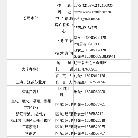
传 真
0575-82153702 82150935
网 址
http:// www.zjyuda.net.cn
公司本部
电 子 信 箱
yd@zjyuda.net.cn
客户服务中
0575-82154735
心
赵女士 13705859128
业 务 主 管
z
yq@zjyuda.net.cn
赵女士 13705859128
技 术 咨 询
朱先生13588536958(精铸)
地 址
辽宁省大连市金州区
大连办事处
电 话
0411-87683961
负 责 人
刘先生13942616126
上海、江苏苏北片
负 责 人
陈先生13567561096
区 域 经
福建江西片
朱先生13588536958
理
山东、丽水、温丽、衢州
区 域 经 理
周先生13606575701
（市区外）
浙江宁波、湖州片
区 域 经 理
徐女士13505857121
浙江其他地区及衢州市区
区 域 经 理
殷先生13588526318
江苏苏南片
区 域 经 理
冯女士13588528055
河南片
区 域 经 理
任先生13758567767