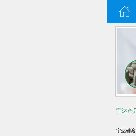
宇达产
宇达硅溶